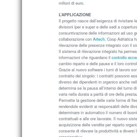
milioni di euro.
L’APPLICAZIONE
Il progetto nasce dall’esigenza di rivisitare l
divisioni iper e super e delle sedi a copertur
consuntivazione delle informazioni ad uso ge
collaborazione con
Artech
, Coop Adriatica h
rilevazione delle presenze integrato con il s
Il sistema di rilevazione integrato ha permes
informazioni che riguardano il
controllo acce
cambio reparto e delle pause e il loro contro
Grazie al nuovo software i turni di lavoro son
contratto del singolo: i contratti possono ess
diverso dei dipendenti in organico anche nel
determina se la pausa all’interno del turno d
varia nella durata a parità di ore della presta
Permette la gestione delle varie forme di fle
rendendole evidenti ai responsabili delle dive
determinare in automatico il numero di buoni p
contrattuali e alle ore lavorate. Il nuovo sis
acquisizione delle vendite per reparto organiz
consente di rilevare la produttività a diversi 
organizzative.