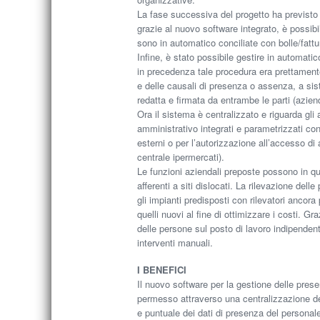
La fase successiva del progetto ha previsto
grazie al nuovo software integrato, è possibil
sono in automatico conciliate con bolle/fattur
Infine, è stato possibile gestire in automatic
in precedenza tale procedura era prettament
e delle causali di presenza o assenza, a sist
redatta e firmata da entrambe le parti (azie
Ora il sistema è centralizzato e riguarda gli 
amministrativo integrati e parametrizzati co
esterni o per l’autorizzazione all’accesso di
centrale ipermercati).
Le funzioni aziendali preposte possono in 
afferenti a siti dislocati. La rilevazione del
gli impianti predisposti con rilevatori ancora
quelli nuovi al fine di ottimizzare i costi. G
delle persone sul posto di lavoro indipende
interventi manuali.
I BENEFICI
Il nuovo software per la gestione delle pres
permesso attraverso una centralizzazione de
e puntuale dei dati di presenza del personale