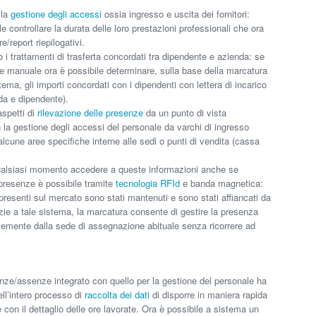
 la
gestione degli accessi
ossia ingresso e uscita dei fornitori:
e controllare la durata delle loro prestazioni professionali che ora
e/report riepilogativi.
o i trattamenti di trasferta concordati tra dipendente e azienda: se
e manuale ora è possibile determinare, sulla base della marcatura
ema, gli importi concordati con i dipendenti con lettera di incarico
nda e dipendente).
aspetti di
rilevazione delle presenze
da un punto di vista
n la gestione degli accessi del personale da varchi di ingresso
 alcune aree specifiche interne alle sedi o punti di vendita (cassa
qualsiasi momento accedere a queste informazioni anche se
le presenze è possibile tramite
tecnologia RFId
e banda magnetica:
 presenti sul mercato sono stati mantenuti e sono stati affiancati da
razie a tale sistema, la marcatura consente di gestire la presenza
ntemente dalla sede di assegnazione abituale senza ricorrere ad
enze/assenze integrato con quello per la gestione del personale ha
ll’intero processo di
raccolta dei dati
di disporre in maniera rapida
 con il dettaglio delle ore lavorate. Ora è possibile a sistema un