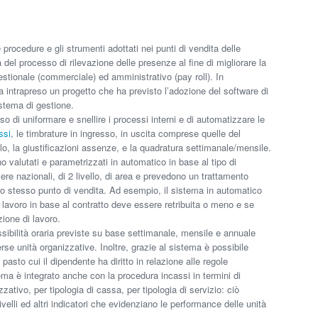
e procedure e gli strumenti adottati nei punti di vendita delle
a del processo di rilevazione delle presenze al fine di migliorare la
stionale (commerciale) ed amministrativo (pay roll). In
a intrapreso un progetto che ha previsto l’adozione del software di
istema di gestione.
so di uniformare e snellire i processi interni e di automatizzare le
ssi
, le timbrature in ingresso, in uscita comprese quelle del
llo, la giustificazioni assenze, e la quadratura settimanale/mensile.
o valutati e parametrizzati in automatico in base al tipo di
ere nazionali, di 2 livello, di area e prevedono un trattamento
lo stesso punto di vendita. Ad esempio, il sistema in automatico
i lavoro in base al contratto deve essere retribuita o meno e se
zione di lavoro.
ssibilità oraria previste su base settimanale, mensile e annuale
rse unità organizzative. Inoltre, grazie al sistema è possibile
asto cui il dipendente ha diritto in relazione alle regole
tema è integrato anche con la procedura incassi in termini di
zativo, per tipologia di cassa, per tipologia di servizio: ciò
livelli ed altri indicatori che evidenziano le performance delle unità