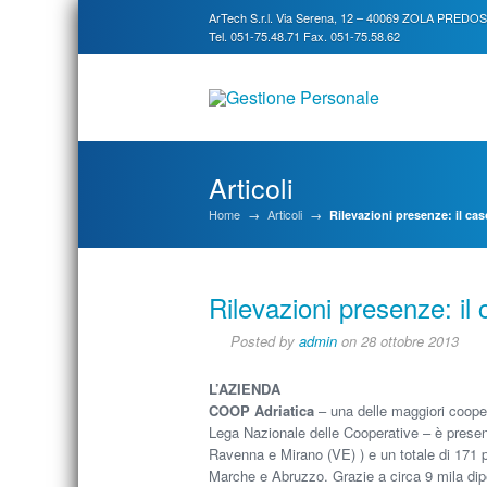
ArTech S.r.l. Via Serena, 12 – 40069 ZOLA PREDO
Tel. 051-75.48.71 Fax. 051-75.58.62
Articoli
Home
→
Articoli
→
Rilevazioni presenze: il ca
Rilevazioni presenze: il
Posted by
admin
on 28 ottobre 2013
L’AZIENDA
COOP Adriatica
– una delle maggiori coopera
Lega Nazionale delle Cooperative – è present
Ravenna e Mirano (VE) ) e un totale di 171 p
Marche e Abruzzo. Grazie a circa 9 mila dip