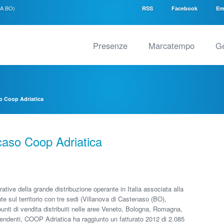
SA BO)
RSS
Facebook
Em
Presenze
Marcatempo
Ge
so Coop Adriatica
 caso Coop Adriatica
tive della grande distribuzione operante in Italia associata alla
e sul territorio con tre sedi (Villanova di Castenaso (BO),
unti di vendita distribuiti nelle aree Veneto, Bologna, Romagna,
endenti, COOP Adriatica ha raggiunto un fatturato 2012 di 2.085