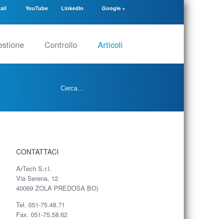
ail
YouTube
LinkedIn
Google +
stione
Controllo
Articoli
CONTATTACI
ArTech S.r.l.
Via Serena, 12
40069 ZOLA PREDOSA BO)
Tel. 051-75.48.71
Fax. 051-75.58.62