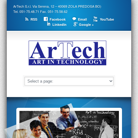
ArTech S.r.l. Via Serena, 12 – 40069 ZOLA PREDOSA BO)
Tel. 051-75.48.71 Fax. 051-75.58.62
RSS
Facebook
Email
YouTube
LinkedIn
Google +