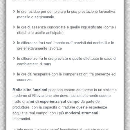
le ore residue per completare la sua prestazione lavorativa
mensile o settimanale
le ore di assenza concordate e quelle ingiustificate (come i
ritardi o le uscite anticipate)
le differenze fra i vari “monte ore” previsti dai contratti e le
ore effettivamente lavorate
le differenze fra le ore previste e quelle effettuate in caso di
cambiamenti di turni
le ore da recuperare con le compensazioni fra presenze ed
assenze
Molte altre funzioni
possono essere comprese in un sistema
moderno di Rilevazione che deve necessariamente essere
frutto di
anni di esperienza sul campo
da parte del
produttore, con la capacità di tradurre queste esperienze
acquisite “sul campo” con i più
moderni strumenti
informatici.
In tale modo il cliente potra’ beneficiare di uno strumento