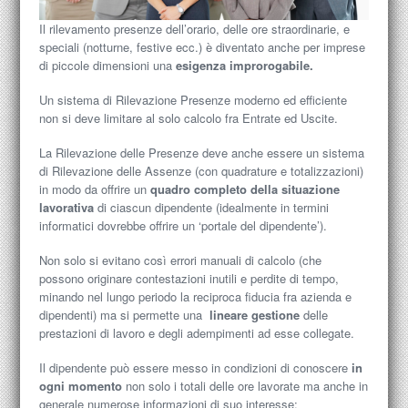
Il rilevamento presenze dell’orario, delle ore straordinarie, e
speciali (notturne, festive ecc.) è diventato anche per imprese
di piccole dimensioni una
esigenza improrogabile.
Un sistema di Rilevazione Presenze moderno ed efficiente
non si deve limitare al solo calcolo fra Entrate ed Uscite.
La Rilevazione delle Presenze deve anche essere un sistema
di Rilevazione delle Assenze (con quadrature e totalizzazioni)
in modo da offrire un
quadro completo della situazione
lavorativa
di ciascun dipendente (idealmente in termini
informatici dovrebbe offrire un ‘portale del dipendente’).
Non solo si evitano così errori manuali di calcolo (che
possono originare contestazioni inutili e perdite di tempo,
minando nel lungo periodo la reciproca fiducia fra azienda e
dipendenti) ma si permette una
lineare gestione
delle
prestazioni di lavoro e degli adempimenti ad esse collegate.
Il dipendente può essere messo in condizioni di conoscere
in
ogni momento
non solo i totali delle ore lavorate ma anche in
generale numerose informazioni di suo interesse: