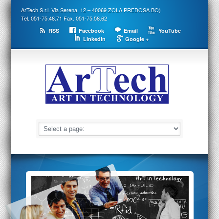
ArTech S.r.l. Via Serena, 12 – 40069 ZOLA PREDOSA BO)
Tel. 051-75.48.71 Fax. 051-75.58.62
RSS
Facebook
Email
YouTube
LinkedIn
Google +