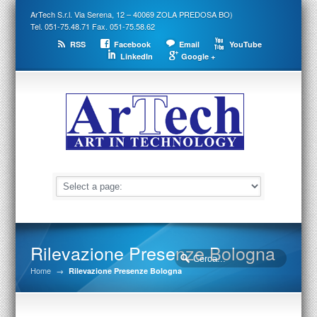
ArTech S.r.l. Via Serena, 12 – 40069 ZOLA PREDOSA BO)
Tel. 051-75.48.71 Fax. 051-75.58.62
RSS
Facebook
Email
YouTube
LinkedIn
Google +
Rilevazione Presenze Bologna
Home
→
Rilevazione Presenze Bologna