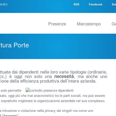
SA BO)
RSS
Facebook
Em
Presenze
Marcatempo
Ge
tura Porte
ttuate dai dipendenti nelle loro varie tipologie (ordinarie,
e ecc,) è oggi non solo una
, ma anche uno
necessità
one della efficienza produttiva dell’intera azienda.
n solo permette
ssato, oggi più che mai anacronistici) tra le parti sociali, ma può essere
 soprattutto migliorare la organizzazione aziendale nel suo complesso.
intrusione o violazione nella privacy dei singoli ma come uno
l “lavorare”
.