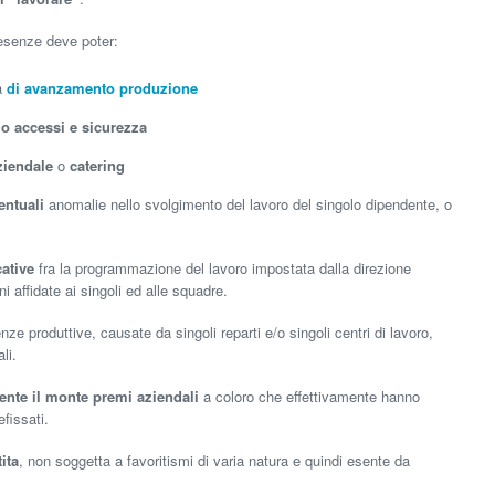
esenze deve poter:
ma
di avanzamento produzione
lo accessi e sicurezza
iendale
o
catering
ntuali
anomalie nello svolgimento del lavoro del singolo dipendente, o
ative
fra la programmazione del lavoro impostata dalla direzione
i affidate ai singoli ed alle squadre.
enze produttive, causate da singoli reparti e/o singoli centri di lavoro,
li.
ente il monte premi aziendali
a coloro che effettivamente hanno
fissati.
ita
, non soggetta a favoritismi di varia natura e quindi esente da