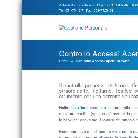
ArTech S.r.l. Via Serena, 12 – 40069 ZOLA PREDO
Tel. 051-75.48.71 Fax. 051-75.58.62
Controllo Accessi Aper
Home
→
Controllo Accessi Apertura Porte
Il controllo presenze delle ore effe
straordinarie, notturne, festiv
strumento per una corretta valutazi
Nella
rilevazione presenze
tale controllo no
di evitare conflitti (spesso già assurdi in pa
la base per agevolare
il lavoro
del singolo e
Esso non deve quindi essere visto come una 
strumento che può
migliorare la qualità de