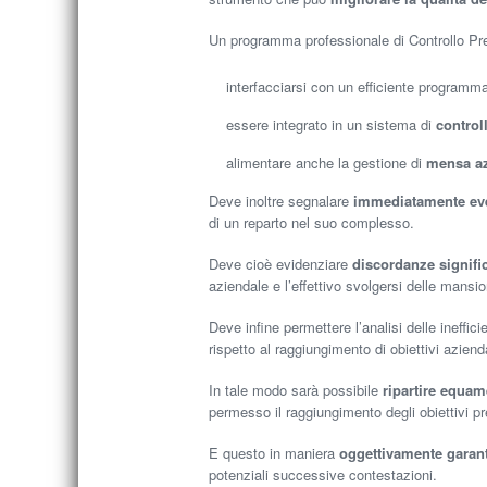
Un programma professionale di Controllo Pr
interfacciarsi con un efficiente program
essere integrato in un sistema di
control
alimentare anche la gestione di
mensa az
Deve inoltre segnalare
immediatamente eve
di un reparto nel suo complesso.
Deve cioè evidenziare
discordanze signific
aziendale e l’effettivo svolgersi delle mansion
Deve infine permettere l’analisi delle ineffici
rispetto al raggiungimento di obiettivi azienda
In tale modo sarà possibile
ripartire equam
permesso il raggiungimento degli obiettivi pre
E questo in maniera
oggettivamente garant
potenziali successive contestazioni.