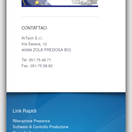
CONTATTACI
ArTech S.r.l.
Via Serena, 12
40069 ZOLA PREDOSA BO)
Tel. 051-75.48.71
Fax. 051-75.58.62
Link Rapidi
Rilevazione Presenze
Software di Controllo Produzione