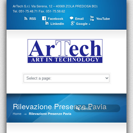
ArTech S.r.l. Via Serena, 12 – 40069 ZOLA PREDOSA BO)
Tel. 051-75.48.71 Fax. 051-75.58.62
RSS
Facebook
Email
YouTube
LinkedIn
Google +
Rilevazione Presenze Pavia
Home
→
Rilevazione Presenze Pavia