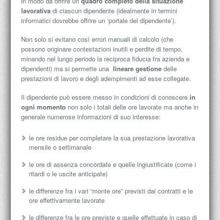
in modo da offrire un
quadro completo della situazione
lavorativa
di ciascun dipendente (idealmente in termini
informatici dovrebbe offrire un ‘portale del dipendente’).
Non solo si evitano così errori manuali di calcolo (che
possono originare contestazioni inutili e perdite di tempo,
minando nel lungo periodo la reciproca fiducia fra azienda e
dipendenti) ma si permette una
lineare gestione
delle
prestazioni di lavoro e degli adempimenti ad esse collegate.
Il dipendente può essere messo in condizioni di conoscere
in
ogni momento
non solo i totali delle ore lavorate ma anche in
generale numerose informazioni di suo interesse:
le ore residue per completare la sua prestazione lavorativa
mensile o settimanale
le ore di assenza concordate e quelle ingiustificate (come i
ritardi o le uscite anticipate)
le differenze fra i vari “monte ore” previsti dai contratti e le
ore effettivamente lavorate
le differenze fra le ore previste e quelle effettuate in caso di