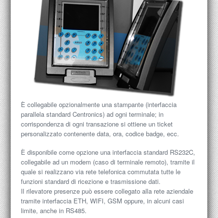
È collegabile opzionalmente una stampante (interfaccia
parallela standard Centronics) ad ogni terminale; in
corrispondenza di ogni transazione si ottiene un ticket
personalizzato contenente data, ora, codice badge, ecc.
È disponibile come opzione una interfaccia standard RS232C,
collegabile ad un modem (caso di terminale remoto), tramite il
quale si realizzano via rete telefonica commutata tutte le
funzioni standard di ricezione e trasmissione dati.
Il rilevatore presenze può essere collegato alla rete aziendale
tramite interfaccia ETH, WIFI, GSM oppure, in alcuni casi
limite, anche in RS485.