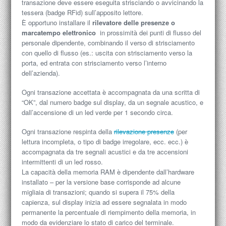
transazione deve essere eseguita strisciando o avvicinando la
tessera (badge RFid) sull’apposito lettore.
È opportuno installare il
rilevatore delle presenze o
marcatempo elettronico
in prossimità dei punti di flusso del
personale dipendente, combinando il verso di strisciamento
con quello di flusso (es.: uscita con strisciamento verso la
porta, ed entrata con strisciamento verso l’interno
dell’azienda).
Ogni transazione accettata è accompagnata da una scritta di
“OK”, dal numero badge sul display, da un segnale acustico, e
dall’accensione di un led verde per 1 secondo circa.
Ogni transazione respinta della
rilevazione presenze
(per
lettura incompleta, o tipo di badge irregolare, ecc. ecc.) è
accompagnata da tre segnali acustici e da tre accensioni
intermittenti di un led rosso.
La capacità della memoria RAM è dipendente dall’hardware
installato – per la versione base corrisponde ad alcune
migliaia di transazioni; quando si supera il 75% della
capienza, sul display inizia ad essere segnalata in modo
permanente la percentuale di riempimento della memoria, in
modo da evidenziare lo stato di carico del terminale.