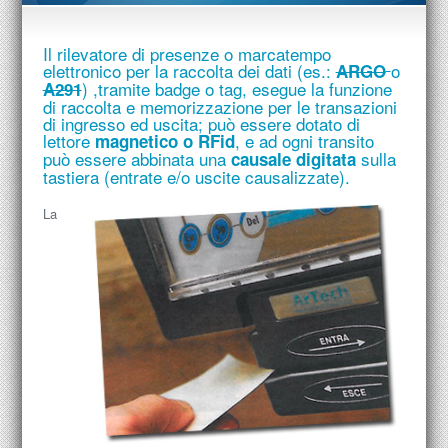
Il rilevatore di presenze o marcatempo
elettronico per la raccolta dei dati (es.:
o
ARGO
) ,tramite badge o tag, esegue la funzione
A291
di raccolta e memorizzazione per le transazioni
di ingresso ed uscita; può essere dotato di
lettore
, e ad ogni transito
magnetico o
RFid
può essere abbinata una
sulla
causale digitata
tastiera (entrate e/o uscite causalizzate).
La