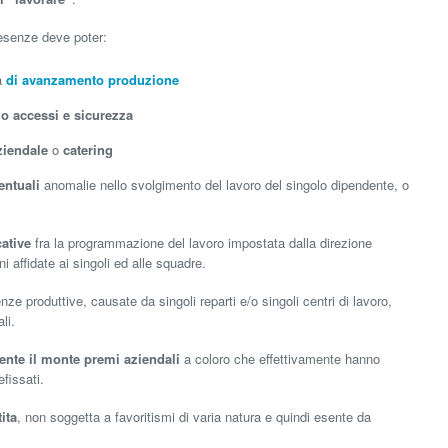
esenze deve poter:
ma
di avanzamento produzione
lo accessi e sicurezza
iendale
o
catering
ntuali
anomalie nello svolgimento del lavoro del singolo dipendente, o
ative
fra la programmazione del lavoro impostata dalla direzione
i affidate ai singoli ed alle squadre.
enze produttive, causate da singoli reparti e/o singoli centri di lavoro,
li.
ente il monte premi aziendali
a coloro che effettivamente hanno
fissati.
ita
, non soggetta a favoritismi di varia natura e quindi esente da