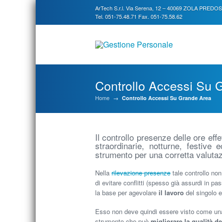
ArTech S.r.l. Via Serena, 12 – 40069 ZOLA PREDO
Tel. 051-75.48.71 Fax. 051-75.58.62
Controllo Accessi Su 
Home
→
Controllo Accessi Su Grande Area
Il controllo presenze delle ore effe
straordinarie, notturne, festiv
strumento per una corretta valutazi
Nella
rilevazione presenze
tale controllo no
di evitare conflitti (spesso già assurdi in pa
la base per agevolare
il lavoro
del singolo e
Esso non deve quindi essere visto come una 
strumento che può
migliorare la qualità de