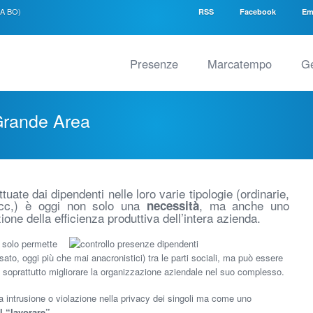
SA BO)
RSS
Facebook
Em
Presenze
Marcatempo
Ge
Grande Area
ttuate dai dipendenti nelle loro varie tipologie (ordinarie,
e ecc,) è oggi non solo una
, ma anche uno
necessità
one della efficienza produttiva dell’intera azienda.
n solo permette
ssato, oggi più che mai anacronistici) tra le parti sociali, ma può essere
 soprattutto migliorare la organizzazione aziendale nel suo complesso.
intrusione o violazione nella privacy dei singoli ma come uno
l “lavorare”
.