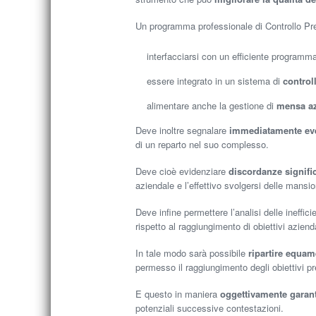
Un programma professionale di Controllo Pr
interfacciarsi con un efficiente program
essere integrato in un sistema di
control
alimentare anche la gestione di
mensa az
Deve inoltre segnalare
immediatamente eve
di un reparto nel suo complesso.
Deve cioè evidenziare
discordanze signific
aziendale e l’effettivo svolgersi delle mansion
Deve infine permettere l’analisi delle ineffici
rispetto al raggiungimento di obiettivi azienda
In tale modo sarà possibile
ripartire equam
permesso il raggiungimento degli obiettivi pre
E questo in maniera
oggettivamente garant
potenziali successive contestazioni.