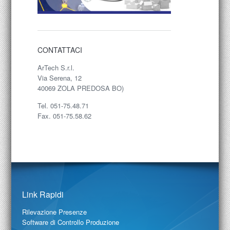
CONTATTACI
ArTech S.r.l.
Via Serena, 12
40069 ZOLA PREDOSA BO)
Tel. 051-75.48.71
Fax. 051-75.58.62
Link Rapidi
Rilevazione Presenze
Software di Controllo Produzione