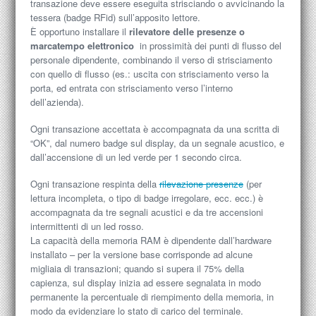
transazione deve essere eseguita strisciando o avvicinando la
tessera (badge RFid) sull’apposito lettore.
È opportuno installare il
rilevatore delle presenze o
marcatempo elettronico
in prossimità dei punti di flusso del
personale dipendente, combinando il verso di strisciamento
con quello di flusso (es.: uscita con strisciamento verso la
porta, ed entrata con strisciamento verso l’interno
dell’azienda).
Ogni transazione accettata è accompagnata da una scritta di
“OK”, dal numero badge sul display, da un segnale acustico, e
dall’accensione di un led verde per 1 secondo circa.
Ogni transazione respinta della
rilevazione presenze
(per
lettura incompleta, o tipo di badge irregolare, ecc. ecc.) è
accompagnata da tre segnali acustici e da tre accensioni
intermittenti di un led rosso.
La capacità della memoria RAM è dipendente dall’hardware
installato – per la versione base corrisponde ad alcune
migliaia di transazioni; quando si supera il 75% della
capienza, sul display inizia ad essere segnalata in modo
permanente la percentuale di riempimento della memoria, in
modo da evidenziare lo stato di carico del terminale.