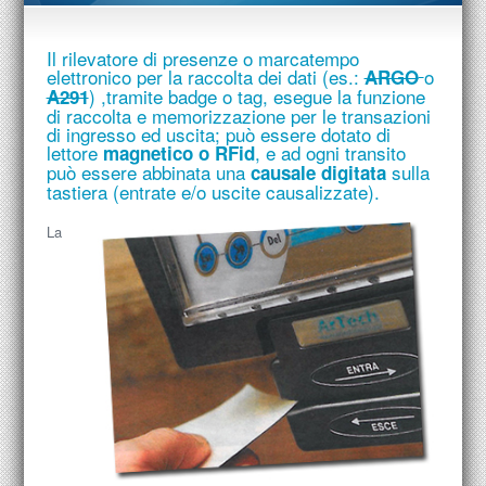
Il rilevatore di presenze o marcatempo
elettronico per la raccolta dei dati (es.:
o
ARGO
) ,tramite badge o tag, esegue la funzione
A291
di raccolta e memorizzazione per le transazioni
di ingresso ed uscita; può essere dotato di
lettore
, e ad ogni transito
magnetico o
RFid
può essere abbinata una
sulla
causale digitata
tastiera (entrate e/o uscite causalizzate).
La