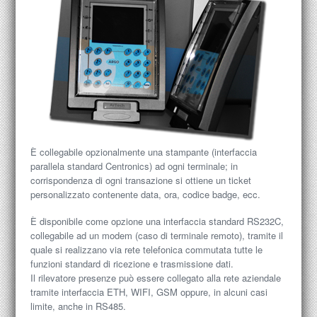
È collegabile opzionalmente una stampante (interfaccia
parallela standard Centronics) ad ogni terminale; in
corrispondenza di ogni transazione si ottiene un ticket
personalizzato contenente data, ora, codice badge, ecc.
È disponibile come opzione una interfaccia standard RS232C,
collegabile ad un modem (caso di terminale remoto), tramite il
quale si realizzano via rete telefonica commutata tutte le
funzioni standard di ricezione e trasmissione dati.
Il rilevatore presenze può essere collegato alla rete aziendale
tramite interfaccia ETH, WIFI, GSM oppure, in alcuni casi
limite, anche in RS485.