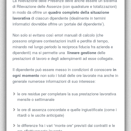
La Rilevazione delle Presenze deve anche essere un sistema
di Rilevazione delle Assenze (con quadrature e totalizzazioni)
in modo da offrire un
quadro completo della situazione
lavorativa
di ciascun dipendente (idealmente in termini
informatici dovrebbe offrire un ‘portale del dipendente’).
Non solo si evitano così errori manuali di calcolo (che
possono originare contestazioni inutili e perdite di tempo,
minando nel lungo periodo la reciproca fiducia fra azienda e
dipendenti) ma si permette una
lineare gestione
delle
prestazioni di lavoro e degli adempimenti ad esse collegate.
Il dipendente può essere messo in condizioni di conoscere
in
ogni momento
non solo i totali delle ore lavorate ma anche in
generale numerose informazioni di suo interesse:
le ore residue per completare la sua prestazione lavorativa
mensile o settimanale
le ore di assenza concordate e quelle ingiustificate (come i
ritardi o le uscite anticipate)
le differenze fra i vari “monte ore” previsti dai contratti e le
ore effettivamente lavorate