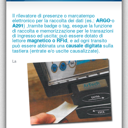
Il rilevatore di presenze o marcatempo
elettronico per la raccolta dei dati (es.:
o
ARGO
) ,tramite badge o tag, esegue la funzione
A291
di raccolta e memorizzazione per le transazioni
di ingresso ed uscita; può essere dotato di
lettore
, e ad ogni transito
magnetico o
RFid
può essere abbinata una
sulla
causale digitata
tastiera (entrate e/o uscite causalizzate).
La