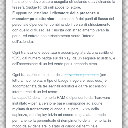
transazione deve essere eseguita strisciando o avvicinando la
tessera (badge RFid) sull’apposito lettore.
È opportuno installare il
rilevatore delle presenze o
marcatempo elettronico
in prossimità dei punti di flusso del
personale dipendente, combinando il verso di strisciamento
con quello di flusso (es.: uscita con strisciamento verso la
porta, ed entrata con strisciamento verso l’interno
dell’azienda).
Ogni transazione accettata è accompagnata da una scritta di
“OK”, dal numero badge sul display, da un segnale acustico, e
dall’accensione di un led verde per 1 secondo circa.
Ogni transazione respinta della
rilevazione presenze
(per
lettura incompleta, o tipo di badge irregolare, ecc. ecc.) è
accompagnata da tre segnali acustici e da tre accensioni
intermittenti di un led rosso.
La capacità della memoria RAM è dipendente dall’hardware
installato – per la versione base corrisponde ad alcune
migliaia di transazioni; quando si supera il 75% della
capienza, sul display inizia ad essere segnalata in modo
permanente la percentuale di riempimento della memoria, in
modo da evidenziare lo stato di carico del terminale.