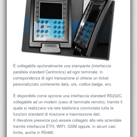
È collegabile opzionalmente una stampante (interfaccia
parallela standard Centronics) ad ogni terminale; in
corrispondenza di ogni transazione si ottiene un ticket
personalizzato contenente data, ora, codice badge, ecc.
È disponibile come opzione una interfaccia standard RS232C,
collegabile ad un modem (caso di terminale remoto), tramite il
quale si realizzano via rete telefonica commutata tutte le
funzioni standard di ricezione e trasmissione dati.
Il rilevatore presenze può essere collegato alla rete aziendale
tramite interfaccia ETH, WIFI, GSM oppure, in alcuni casi
limite, anche in RS485.