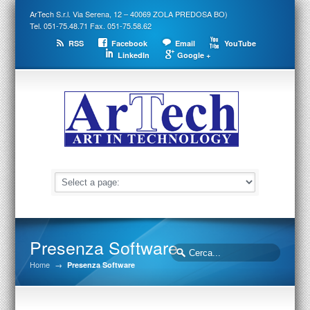
ArTech S.r.l. Via Serena, 12 – 40069 ZOLA PREDOSA BO)
Tel. 051-75.48.71 Fax. 051-75.58.62
RSS
Facebook
Email
YouTube
LinkedIn
Google +
Presenza Software
Home
→
Presenza Software