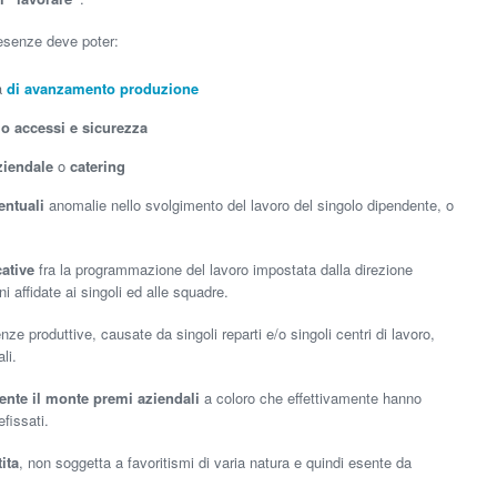
esenze deve poter:
ma
di avanzamento produzione
lo accessi e sicurezza
iendale
o
catering
ntuali
anomalie nello svolgimento del lavoro del singolo dipendente, o
ative
fra la programmazione del lavoro impostata dalla direzione
i affidate ai singoli ed alle squadre.
enze produttive, causate da singoli reparti e/o singoli centri di lavoro,
li.
ente il monte premi aziendali
a coloro che effettivamente hanno
fissati.
ita
, non soggetta a favoritismi di varia natura e quindi esente da