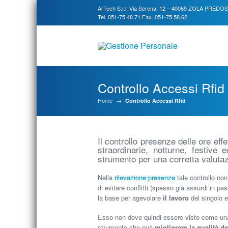
ArTech S.r.l. Via Serena, 12 – 40069 ZOLA PREDO
Tel. 051-75.48.71 Fax. 051-75.58.62
Controllo Accessi Rfid
Home
→
Controllo Accessi Rfid
Il controllo presenze delle ore effe
straordinarie, notturne, festiv
strumento per una corretta valutazi
Nella
rilevazione presenze
tale controllo no
di evitare conflitti (spesso già assurdi in pa
la base per agevolare
il lavoro
del singolo e
Esso non deve quindi essere visto come una 
strumento che può
migliorare la qualità de