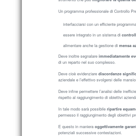
Un programma professionale di Controllo Pr
interfacciarsi con un efficiente program
essere integrato in un sistema di
control
alimentare anche la gestione di
mensa az
Deve inoltre segnalare
immediatamente eve
di un reparto nel suo complesso.
Deve cioè evidenziare
discordanze signific
aziendale e l’effettivo svolgersi delle mansion
Deve infine permettere l’analisi delle ineffici
rispetto al raggiungimento di obiettivi azienda
In tale modo sarà possibile
ripartire equam
permesso il raggiungimento degli obiettivi pre
E questo in maniera
oggettivamente garant
potenziali successive contestazioni.