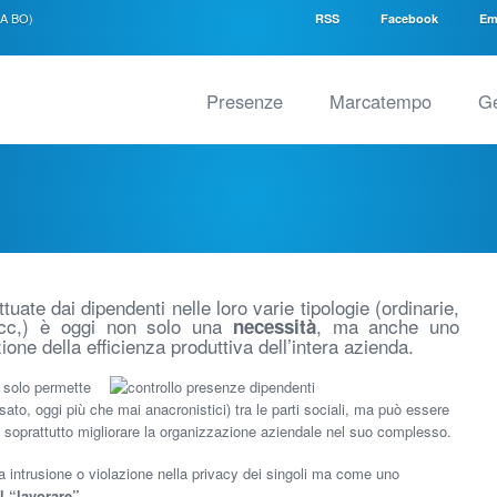
SA BO)
RSS
Facebook
Em
Presenze
Marcatempo
Ge
ttuate dai dipendenti nelle loro varie tipologie (ordinarie,
e ecc,) è oggi non solo una
, ma anche uno
necessità
one della efficienza produttiva dell’intera azienda.
n solo permette
ssato, oggi più che mai anacronistici) tra le parti sociali, ma può essere
 soprattutto migliorare la organizzazione aziendale nel suo complesso.
intrusione o violazione nella privacy dei singoli ma come uno
l “lavorare”
.