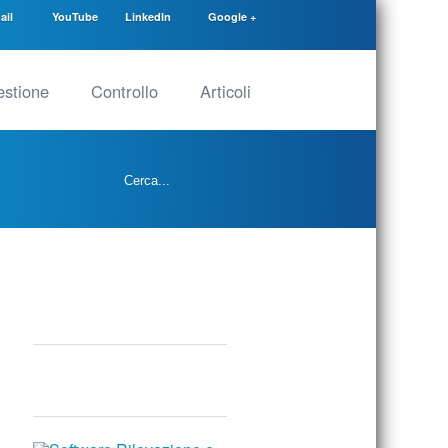
ail
YouTube
LinkedIn
Google +
stione
Controllo
Articoli