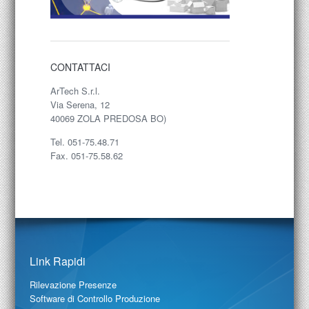
CONTATTACI
ArTech S.r.l.
Via Serena, 12
40069 ZOLA PREDOSA BO)
Tel. 051-75.48.71
Fax. 051-75.58.62
Link Rapidi
Rilevazione Presenze
Software di Controllo Produzione