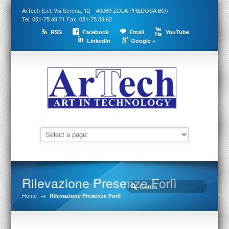
ArTech S.r.l. Via Serena, 12 – 40069 ZOLA PREDOSA BO)
Tel. 051-75.48.71 Fax. 051-75.58.62
RSS
Facebook
Email
YouTube
LinkedIn
Google +
Rilevazione Presenze Forlì
Home
→
Rilevazione Presenze Forlì