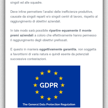
singoli ed alle squadre.
Deve infine permettere l’analisi delle inefficienze produttive,
causate da singoli reparti e/o singoli centri di lavoro, rispetto al
raggiungimento di obiettivi aziendali.
In tale modo sarà possibile
ripartire equamente il monte
premi aziendali
a coloro che effettivamente hanno permesso
il raggiungimento degli obiettivi prefissati.
E questo in maniera
oggettivamente garantita
, non soggetta
a favoritismi di varia natura e quindi esente da potenziali
successive contestazioni.