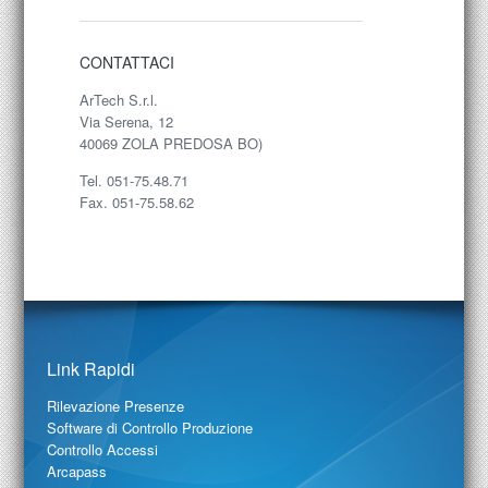
CONTATTACI
ArTech S.r.l.
Via Serena, 12
40069 ZOLA PREDOSA BO)
Tel. 051-75.48.71
Fax. 051-75.58.62
Link Rapidi
Rilevazione Presenze
Software di Controllo Produzione
Controllo Accessi
Arcapass