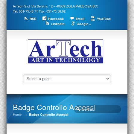
ArTech S.r.l. Via Serena, 12 – 40069 ZOLA PREDOSA BO)
Tel. 051-75.48.71 Fax. 051-75.58.62
RSS
Facebook
Email
YouTube
LinkedIn
Google +
Badge Controllo Accessi
Home
→
Badge Controllo Accessi