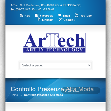
ArTech S.r.l. Via Serena, 12 – 40069 ZOLA PREDOSA BO)
Tel. 051-75.48.71 Fax. 051-75.58.62
RSS
Facebook
Email
YouTube
LinkedIn
Google +
Controllo Presenze Alta Moda
Home
→
Controllo Presenze Alta Moda