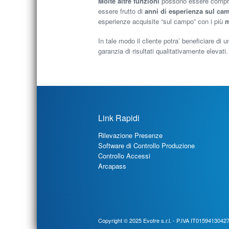
Molte altre funzioni
possono essere compre
essere frutto di
anni di esperienza sul ca
esperienze acquisite “sul campo” con i più
m
In tale modo il cliente potra’ beneficiare di
garanzia di risultati qualitativamente elevati.
Link Rapidi
Rilevazione Presenze
Software di Controllo Produzione
Controllo Accessi
Arcapass
Copyright © 2025
Evotre s.r.l.
- P.IVA IT01594130427 - 