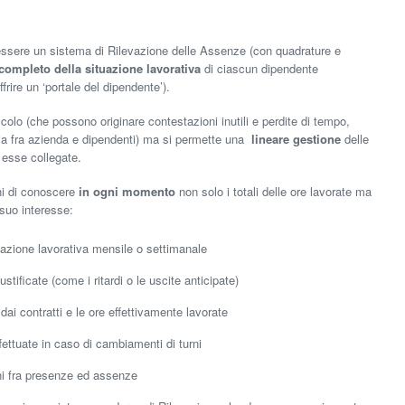
ssere un sistema di Rilevazione delle Assenze (con quadrature e
completo della situazione lavorativa
di ciascun dipendente
frire un ‘portale del dipendente’).
lcolo (che possono originare contestazioni inutili e perdite di tempo,
cia fra azienda e dipendenti) ma si permette una
lineare gestione
delle
 esse collegate.
ni di conoscere
in ogni momento
non solo i totali delle ore lavorate ma
suo interesse:
tazione lavorativa mensile o settimanale
stificate (come i ritardi o le uscite anticipate)
i dai contratti e le ore effettivamente lavorate
ffettuate in caso di cambiamenti di turni
ni fra presenze ed assenze