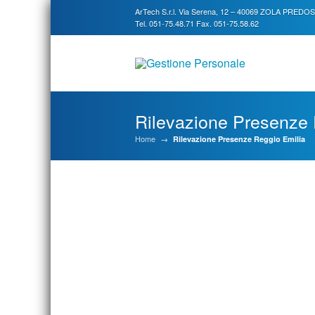
ArTech S.r.l. Via Serena, 12 – 40069 ZOLA PREDO
Tel. 051-75.48.71 Fax. 051-75.58.62
Rilevazione Presenze 
Home
→
Rilevazione Presenze Reggio Emilia