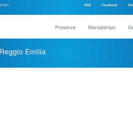
SA BO)
RSS
Facebook
Em
Presenze
Marcatempo
Ge
Reggio Emilia