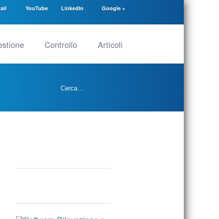
ail
YouTube
LinkedIn
Google +
stione
Controllo
Articoli