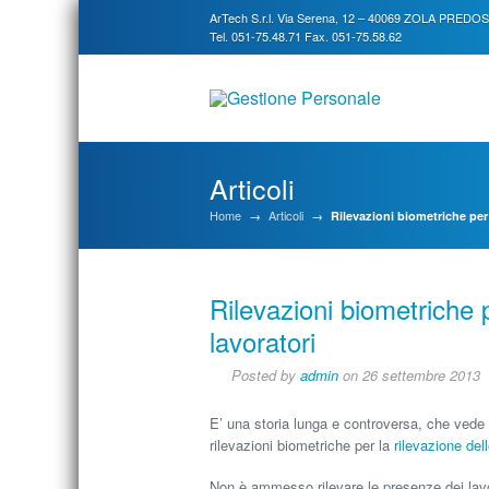
ArTech S.r.l. Via Serena, 12 – 40069 ZOLA PREDO
Tel. 051-75.48.71 Fax. 051-75.58.62
Articoli
Home
→
Articoli
→
Rilevazioni biometriche per 
Rilevazioni biometriche 
lavoratori
Posted by
admin
on 26 settembre 2013
E’ una storia lunga e controversa, che vede il 
rilevazioni biometriche per la
rilevazione del
Non è ammesso rilevare le presenze dei lavora