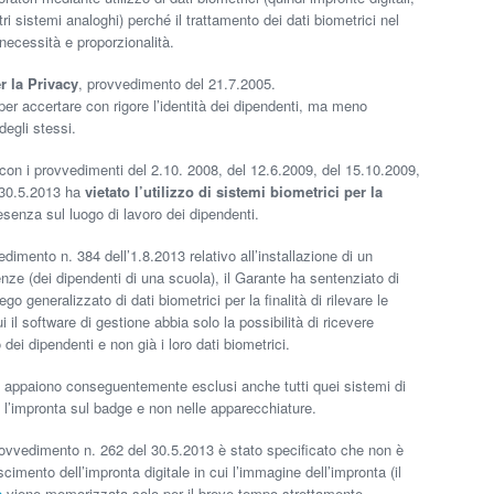
tri sistemi analoghi) perché il trattamento dei dati biometrici nel
necessità e proporzionalità.
r la Privacy
, provvedimento del 21.7.2005.
per accertare con rigore l’identità dei dipendenti, ma meno
degli stessi.
 con i provvedimenti del 2.10. 2008, del 12.6.2009, del 15.10.2009,
 30.5.2013 ha
vietato l’utilizzo di sistemi biometrici per la
esenza sul luogo di lavoro dei dipendenti.
dimento n. 384 dell’1.8.2013 relativo all’installazione di un
nze (dei dipendenti di una scuola), il Garante ha sentenziato di
o generalizzato di dati biometrici per la finalità di rilevare le
 il software di gestione abbia solo la possibilità di ricevere
 dei dipendenti e non già i loro dati biometrici.
 appaiono conseguentemente esclusi anche tutti quei sistemi di
l’impronta sul badge e non nelle apparecchiature.
 provvedimento n. 262 del 30.5.2013 è stato specificato che non è
cimento dell’impronta digitale in cui l’immagine dell’impronta (il
e
viene memorizzata solo per il breve tempo strettamente