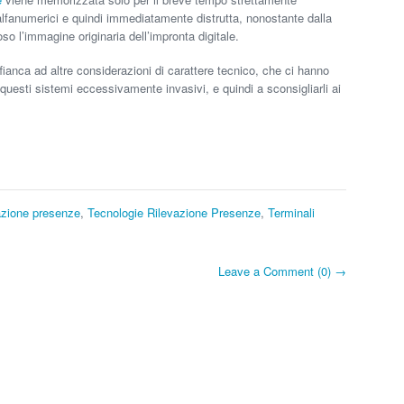
 alfanumerici e quindi immediatamente distrutta, nonostante dalla
roso l’immagine originaria dell’impronta digitale.
ianca ad altre considerazioni di carattere tecnico, che ci hanno
esti sistemi eccessivamente invasivi, e quindi a sconsigliarli ai
azione presenze
,
Tecnologie Rilevazione Presenze
,
Terminali
Leave a Comment (0) →