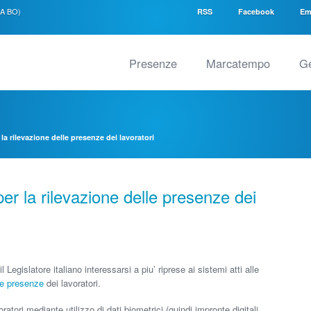
SA BO)
RSS
Facebook
Em
Presenze
Marcatempo
Ge
la rilevazione delle presenze dei lavoratori
per la rilevazione delle presenze dei
Legislatore italiano interessarsi a piu’ riprese ai sistemi atti alle
le presenze
dei lavoratori.
tori mediante utilizzo di dati biometrici (quindi impronte digitali,