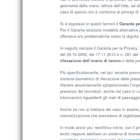
geometria della mano, lettura dell’iride, ed al
caso di specie non è conforme ai principi di 
Si é espresso in questi termini il
Garante pe
Per il Garante esistono modalità alternative 
offensive e/o problematiche verso la dignità 
In seguito sempre il Garante per la Privacy,
del 29.10.2009, del 17.11.2010 e n. 261 del
rilevazione dell’orario di lavoro
o della pr
Più specificatamente, nel piu’ recente provve
sistema biometrico di rilevazione delle prese
ritenere assolutamente sproporzionato l’impieg
presenze dei lavoratori, anche nel caso in cui
informazioni riguardanti gli orari di passaggio
Anche se non si trattava del caso in esame,
memorizzazione che prevedono di registrare 
In modo ancor piu’ restrittivo infine, con il
lecito neppure adottare un sistema di riconos
cosiddetto ‘template’) acquisita dal
terminal